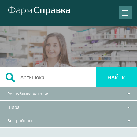
Республика Хакасия
Шира
Все районы