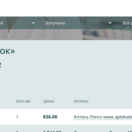
ай
Богучаны
Все
ок»
2
Кол-во
Цена
Аптека
1
836.00
Аптека Легко www.aptekale