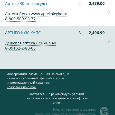
Артнео 30шт. капсулы
2
2,439.00
Аптека Легко www.aptekalegko.ru
8-800-500-98-77
АРТНЕО №30 КАПС.
3
2,496.99
Дешевая аптека Ленина 40
8-39162-2-80-05
Информация, размещенная на сайте, не
является публичной офертой и носит
информационный характер.
Связаться по e-mail
Настоятельно рекомендуем уточнять
наличие лекарств и цены по телефонам
аптек.
Имеются противопоказания,
проконсультируйтесь со специалистом.