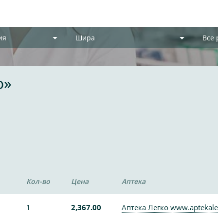
ия
Шира
Все
о»
Кол-во
Цена
Аптека
1
2,367.00
Аптека Легко www.aptekale