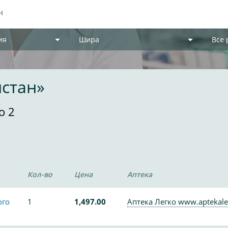
ия
Шира
Все
истан»
о 2
Кол-во
Цена
Аптека
ого
1
1,497.00
Аптека Легко www.aptekale