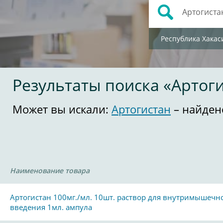
Республика Хакас
Результаты поиска «Артог
Может вы искали:
Артогистан
– найден
Наименование товара
Артогистан 100мг./мл. 10шт. раствор для внутримышечн
введения 1мл. ампула