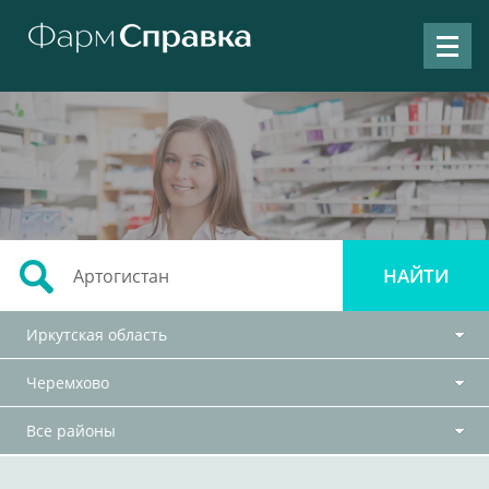
Иркутская область
Черемхово
Все районы