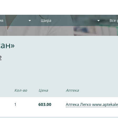
ия
Шира
Все
сан»
2
Кол-во
Цена
Аптека
1
603.00
Аптека Легко www.aptekale