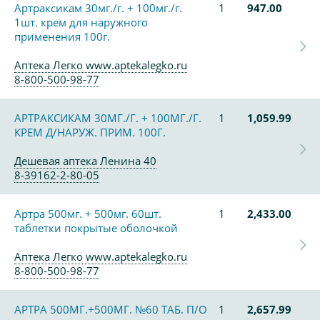
Артраксикам 30мг./г. + 100мг./г.
1
947.00
1шт. крем для наружного
применения 100г.
Аптека Легко www.aptekalegko.ru
8-800-500-98-77
АРТРАКСИКАМ 30МГ./Г. + 100МГ./Г.
1
1,059.99
КРЕМ Д/НАРУЖ. ПРИМ. 100Г.
Дешевая аптека Ленина 40
8-39162-2-80-05
Артра 500мг. + 500мг. 60шт.
1
2,433.00
таблетки покрытые оболочкой
Аптека Легко www.aptekalegko.ru
8-800-500-98-77
АРТРА 500МГ.+500МГ. №60 ТАБ. П/О
1
2,657.99