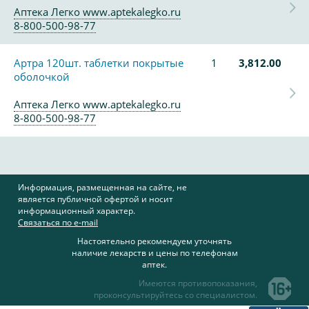
Аптека Легко www.aptekalegko.ru
8-800-500-98-77
Артра 120шт. таблетки покрытые
1
3,812.00
оболочкой
Аптека Легко www.aptekalegko.ru
8-800-500-98-77
Информация, размещенная на сайте, не
является публичной офертой и носит
информационный характер.
Связаться по e-mail
Настоятельно рекомендуем уточнять
наличие лекарств и цены по телефонам
аптек.
Имеются противопоказания,
проконсультируйтесь со специалистом.