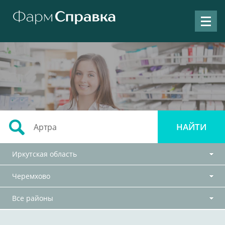
Иркутская область
Черемхово
Все районы