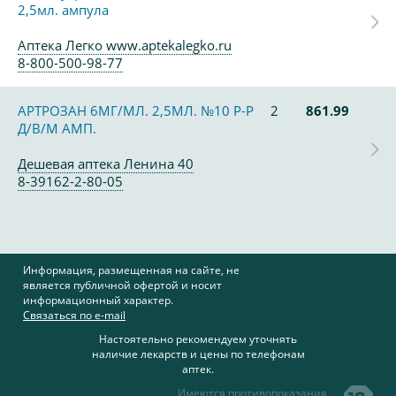
2,5мл. ампула
Аптека Легко www.aptekalegko.ru
8-800-500-98-77
АРТРОЗАН 6МГ/МЛ. 2,5МЛ. №10 Р-Р
2
861.99
Д/В/М АМП.
Дешевая аптека Ленина 40
8-39162-2-80-05
Информация, размещенная на сайте, не
является публичной офертой и носит
информационный характер.
Связаться по e-mail
Настоятельно рекомендуем уточнять
наличие лекарств и цены по телефонам
аптек.
Имеются противопоказания,