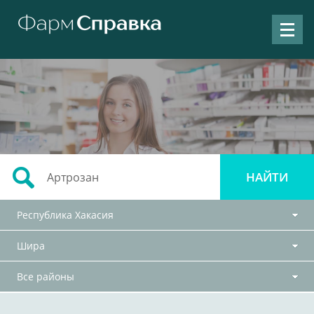
Республика Хакасия
Шира
Все районы