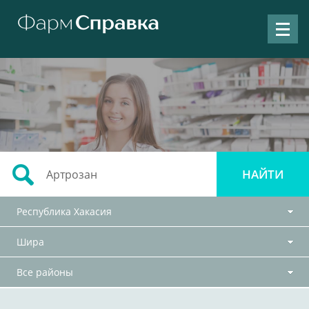
Республика Хакасия
Шира
Все районы