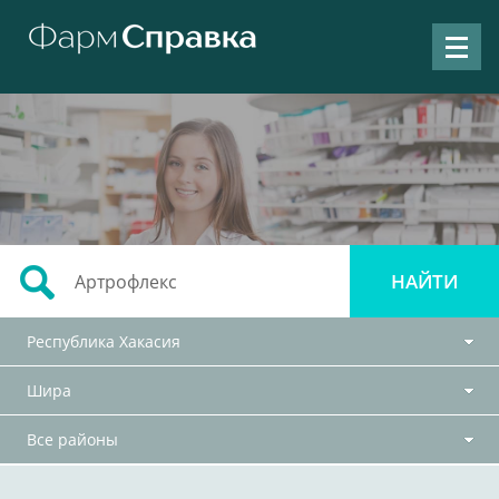
Республика Хакасия
Шира
Все районы