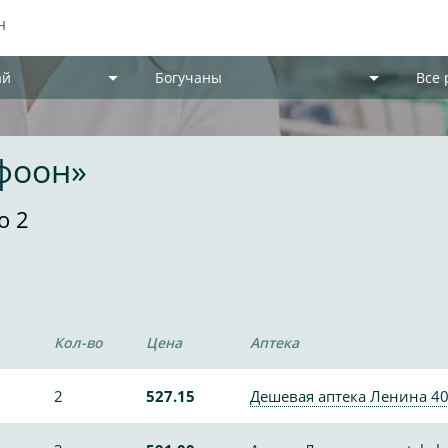
ай
Богучаны
Все
фоон»
о 2
Кол-во
Цена
Аптека
2
527.15
Дешевая аптека Ленина 4