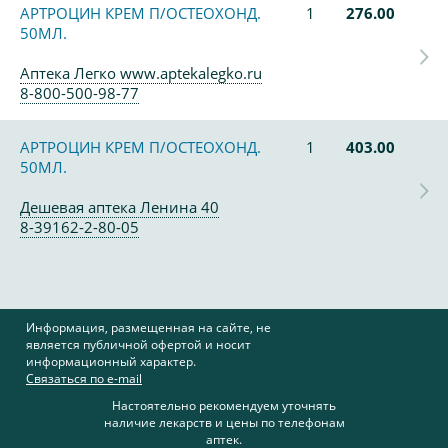
АРТРОЦИН КРЕМ П/ОСТЕОХОНД.
1
276.00
50МЛ.
Аптека Легко www.aptekalegko.ru
8-800-500-98-77
АРТРОЦИН КРЕМ П/ОСТЕОХОНД.
1
403.00
50МЛ.
Дешевая аптека Ленина 40
8-39162-2-80-05
Информация, размещенная на сайте, не
является публичной офертой и носит
информационный характер.
Связаться по e-mail
Настоятельно рекомендуем уточнять
наличие лекарств и цены по телефонам
аптек.