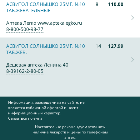
АСВИТОЛ СОЛНЫШКО 25МГ. №10
8
110.00
ТАБ.ЖЕВАТЕЛЬНЫЕ
Аптека Легко www.aptekalegko.ru
8-800-500-98-77
АСВИТОЛ СОЛНЫШКО 25МГ. №10
14
127.99
ТАБ.ЖЕВ.
Дешевая аптека Ленина 40
8-39162-2-80-05
Информация, размещенная на сайте, не
является публичной офертой и носит
информационный характер.
Связаться по e-mail
Настоятельно рекомендуем уточнять
наличие лекарств и цены по телефонам
аптек.