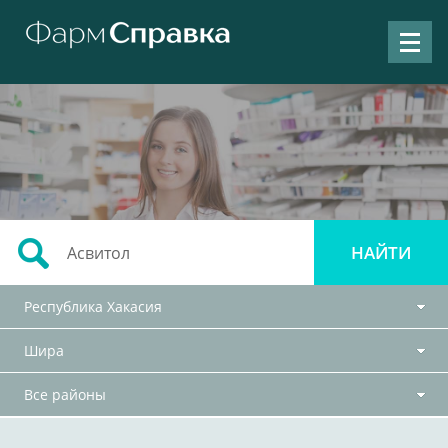
Республика Хакасия
Шира
Все районы