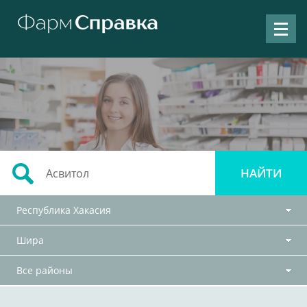
Республика Хакасия
Шира
Все районы