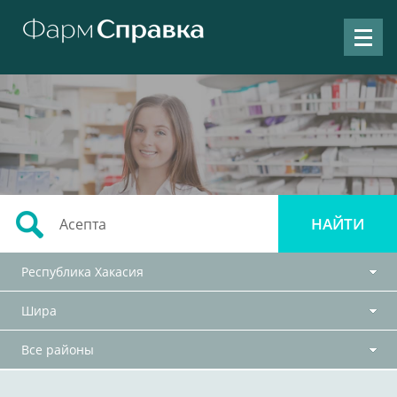
Республика Хакасия
Шира
Все районы