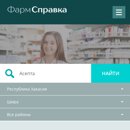
Республика Хакасия
Шира
Все районы