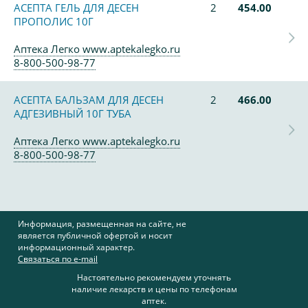
АСЕПТА ГЕЛЬ ДЛЯ ДЕСЕН
2
454.00
ПРОПОЛИС 10Г
Аптека Легко www.aptekalegko.ru
8-800-500-98-77
АСЕПТА БАЛЬЗАМ ДЛЯ ДЕСЕН
2
466.00
АДГЕЗИВНЫЙ 10Г ТУБА
Аптека Легко www.aptekalegko.ru
8-800-500-98-77
Информация, размещенная на сайте, не
является публичной офертой и носит
информационный характер.
Связаться по e-mail
Настоятельно рекомендуем уточнять
наличие лекарств и цены по телефонам
аптек.