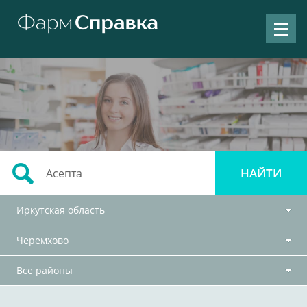
Иркутская область
Черемхово
Все районы