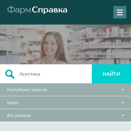
Республика Хакасия
Шира
Все районы