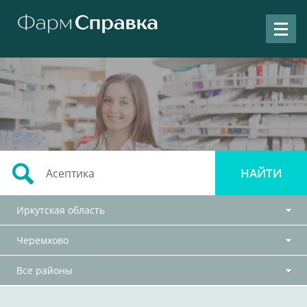
Иркутская область
Черемхово
Все районы