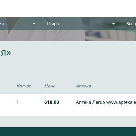
ия
Шира
Все
ия»
Кол-во
Цена
Аптека
1
618.00
Аптека Легко www.aptekale