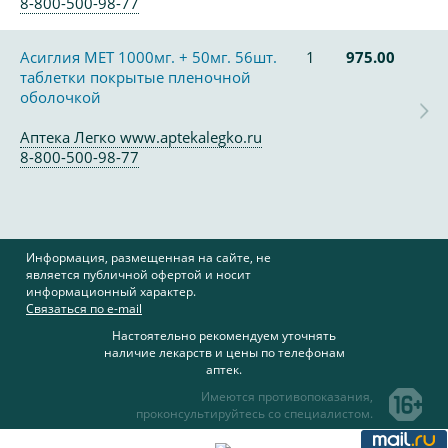
8-800-500-98-77
Асиглия МЕТ 1000мг. + 50мг. 56шт.
1
975.00
таблетки покрытые пленочной
оболочкой
Аптека Легко www.aptekalegko.ru
8-800-500-98-77
Информация, размещенная на сайте, не
является публичной офертой и носит
информационный характер.
Связаться по e-mail
Настоятельно рекомендуем уточнять
наличие лекарств и цены по телефонам
аптек.
Имеются противопоказания,
проконсультируйтесь со специалистом.