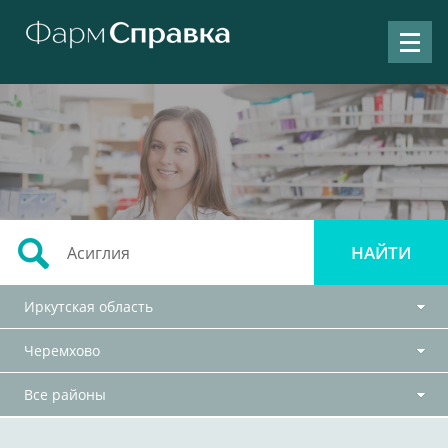
Иркутская область
Черемхово
Все районы