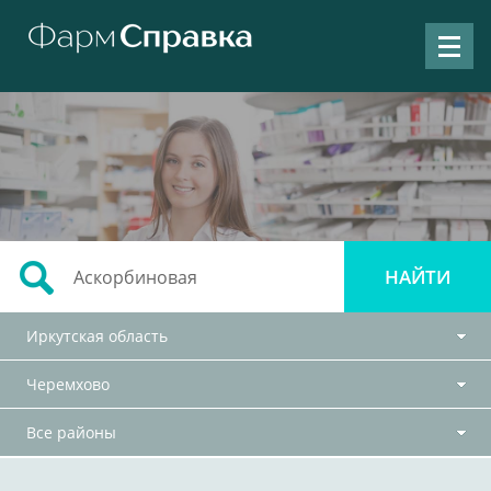
Иркутская область
Черемхово
Все районы