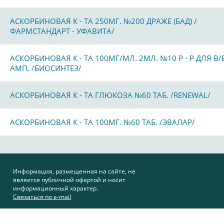
АСКОРБИНОВАЯ К - ТА 250МГ. №200 ДРАЖЕ (БАД) /
ФАРМСТАНДАРТ - УФАВИТА/
АСКОРБИНОВАЯ К - ТА 100МГ/МЛ. 2МЛ. №10 Р - Р ДЛЯ В/
АМП. /БИОСИНТЕЗ/
АСКОРБИНОВАЯ К - ТА ГЛЮКОЗА №60 ТАБ. /RENEWAL/
АСКОРБИНОВАЯ К - ТА 100МГ. №60 ТАБ. /ЭВАЛАР/
Информация, размещенная на сайте, не
является публичной офертой и носит
информационный характер.
Связаться по e-mail