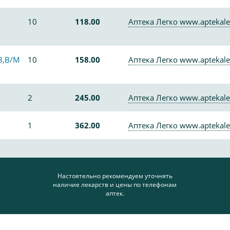
10
118.00
Аптека Легко www.aptekale
В,В/М
10
158.00
Аптека Легко www.aptekale
2
245.00
Аптека Легко www.aptekale
1
362.00
Аптека Легко www.aptekale
Настоятельно рекомендуем уточнять
наличие лекарств и цены по телефонам
аптек.