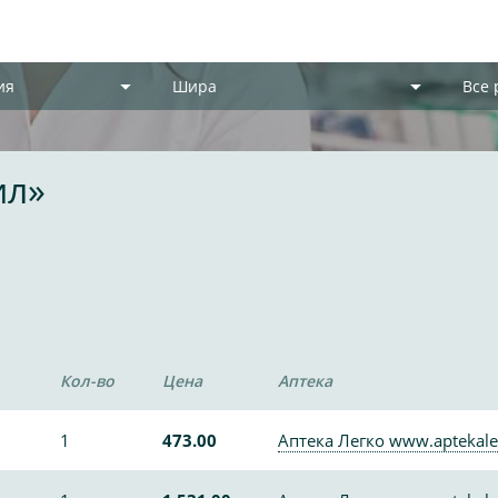
ия
Шира
Все
ил»
Кол-во
Цена
Аптека
1
473.00
Аптека Легко www.aptekale