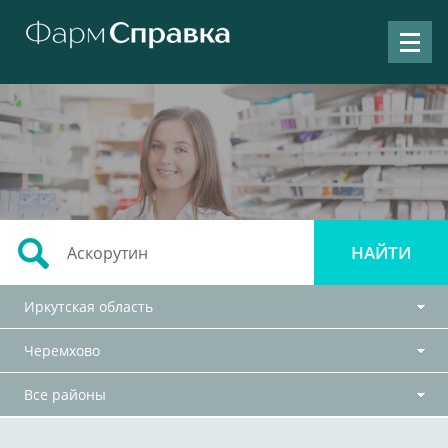
Иркутская область
Черемхово
Все районы