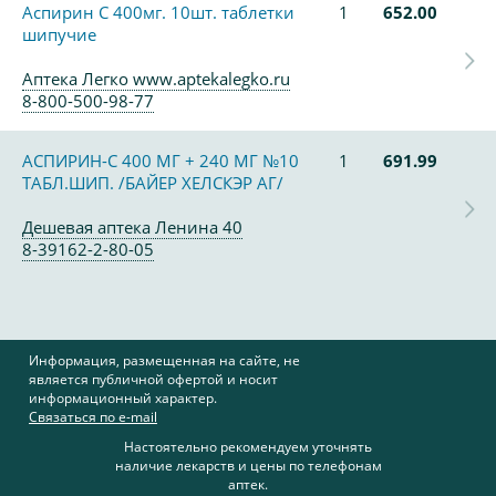
Аспирин С 400мг. 10шт. таблетки
1
652.00
шипучие
Аптека Легко www.aptekalegko.ru
8-800-500-98-77
АСПИРИН-С 400 МГ + 240 МГ №10
1
691.99
ТАБЛ.ШИП. /БАЙЕР ХЕЛСКЭР АГ/
Дешевая аптека Ленина 40
8-39162-2-80-05
Информация, размещенная на сайте, не
является публичной офертой и носит
информационный характер.
Связаться по e-mail
Настоятельно рекомендуем уточнять
наличие лекарств и цены по телефонам
аптек.