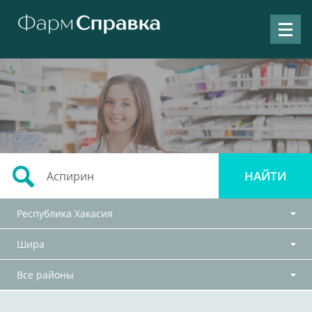
Республика Хакасия
Шира
Все районы