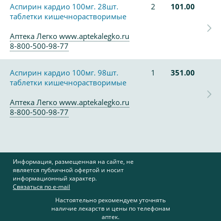
Аспирин кардио 100мг. 28шт.
2
101.00
таблетки кишечнорастворимые
Аптека Легко www.aptekalegko.ru
8-800-500-98-77
Аспирин кардио 100мг. 98шт.
1
351.00
таблетки кишечнорастворимые
Аптека Легко www.aptekalegko.ru
8-800-500-98-77
Информация, размещенная на сайте, не
является публичной офертой и носит
информационный характер.
Связаться по e-mail
Настоятельно рекомендуем уточнять
наличие лекарств и цены по телефонам
аптек.