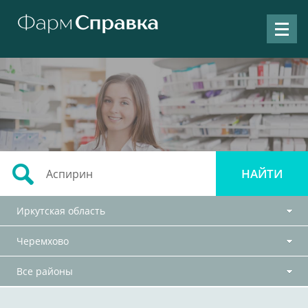
Иркутская область
Черемхово
Все районы