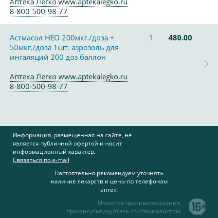
Аптека Легко www.aptekalegko.ru
8-800-500-98-77
Астмасол НЕО 200мкг./доза +
1
480.00
50мкг./доза 1шт. аэрозоль для
ингаляций 200 доз баллон
Аптека Легко www.aptekalegko.ru
8-800-500-98-77
Информация, размещенная на сайте, не
является публичной офертой и носит
информационный характер.
Связаться по e-mail
Настоятельно рекомендуем уточнять
наличие лекарств и цены по телефонам
аптек.
Имеются противопоказания,
проконсультируйтесь со специалистом.