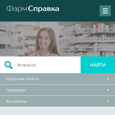
Иркутская область
Черемхово
Все районы