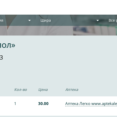
ия
Шира
Все
лол»
3
Кол-во
Цена
Аптека
1
30.00
Аптека Легко www.aptekale