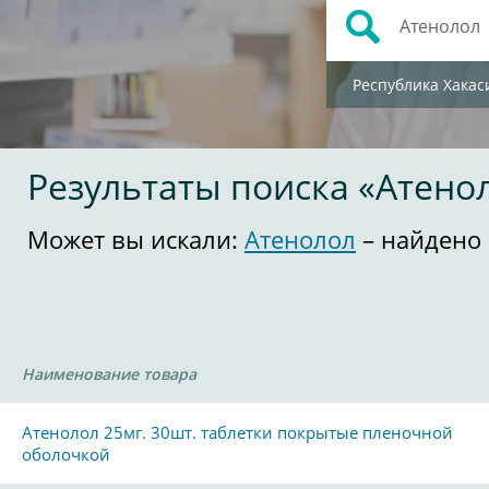
Республика Хакас
Результаты поиска «Атено
Может вы искали:
Атенолол
– найдено 
Наименование товара
Атенолол 25мг. 30шт. таблетки покрытые пленочной
оболочкой