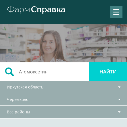
Иркутская область
Черемхово
Все районы