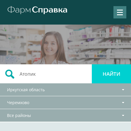
Иркутская область
Черемхово
Все районы