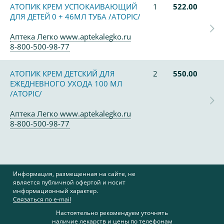
АТОПИК КРЕМ УСПОКАИВАЮЩИЙ
1
522.00
ДЛЯ ДЕТЕЙ 0 + 46МЛ ТУБА /ATOPIC/
Аптека Легко www.aptekalegko.ru
8-800-500-98-77
АТОПИК КРЕМ ДЕТСКИЙ ДЛЯ
2
550.00
ЕЖЕДНЕВНОГО УХОДА 100 МЛ
/ATOPIC/
Аптека Легко www.aptekalegko.ru
8-800-500-98-77
Информация, размещенная на сайте, не
является публичной офертой и носит
информационный характер.
Связаться по e-mail
Настоятельно рекомендуем уточнять
наличие лекарств и цены по телефонам