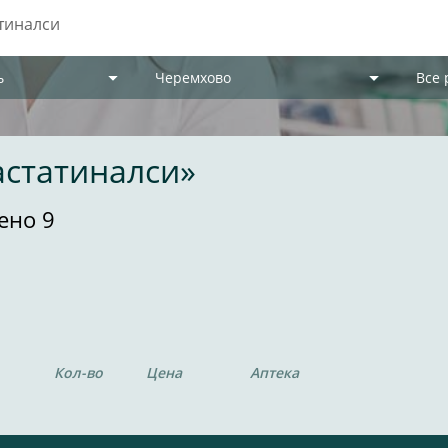
ь
Черемхово
Все
астатиналси»
ено 9
Кол-во
Цена
Аптека