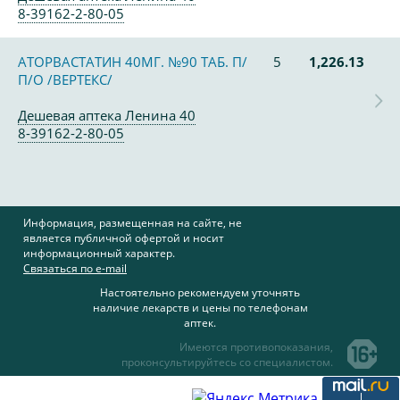
8-39162-2-80-05
АТОРВАСТАТИН 40МГ. №90 ТАБ. П/
5
1,226.13
П/О /ВЕРТЕКС/
Дешевая аптека Ленина 40
8-39162-2-80-05
Информация, размещенная на сайте, не
является публичной офертой и носит
информационный характер.
Связаться по e-mail
Настоятельно рекомендуем уточнять
наличие лекарств и цены по телефонам
аптек.
Имеются противопоказания,
проконсультируйтесь со специалистом.