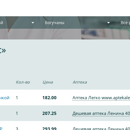
ай
Богучаны
Все
с»
Кол-во
Цена
Аптека
очкой
1
182.00
Аптека Легко www.aptekale
1
207.25
Дешевая аптека Ленина 4
Р
3
293.99
Дешевая аптека Ленина 4