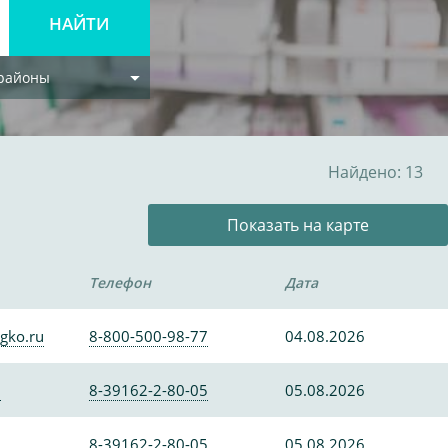
 районы
Найдено: 13
Показать на карте
Телефон
Дата
gko.ru
8-800-500-98-77
04.08.2026
0
8-39162-2-80-05
05.08.2026
0
8-39162-2-80-05
05.08.2026