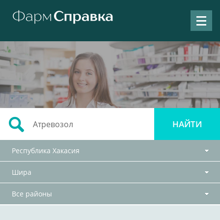
Республика Хакасия
Шира
Все районы