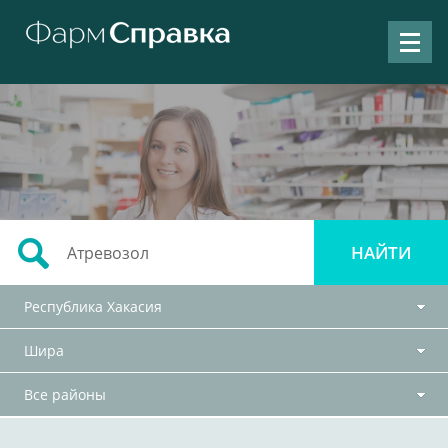
Республика Хакасия
Шира
Все районы