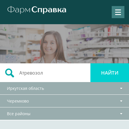
Иркутская область
Черемхово
Все районы