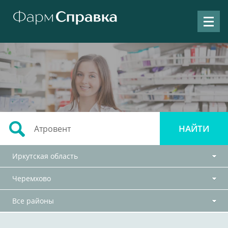
Иркутская область
Черемхово
Все районы