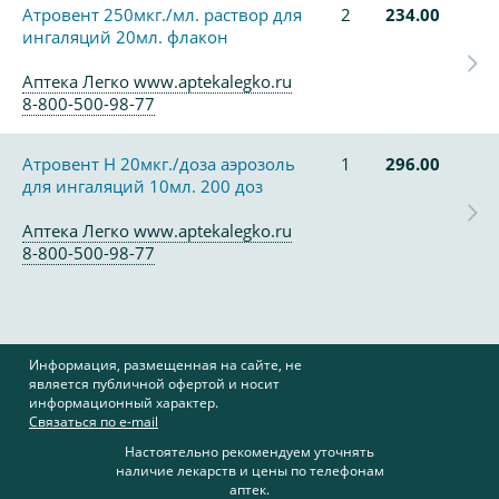
Атровент 250мкг./мл. раствор для
2
234.00
ингаляций 20мл. флакон
Аптека Легко www.aptekalegko.ru
8-800-500-98-77
Атровент Н 20мкг./доза аэрозоль
1
296.00
для ингаляций 10мл. 200 доз
Аптека Легко www.aptekalegko.ru
8-800-500-98-77
Информация, размещенная на сайте, не
является публичной офертой и носит
информационный характер.
Связаться по e-mail
Настоятельно рекомендуем уточнять
наличие лекарств и цены по телефонам
аптек.