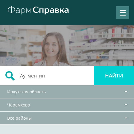
Иркутская область
Черемхово
Все районы