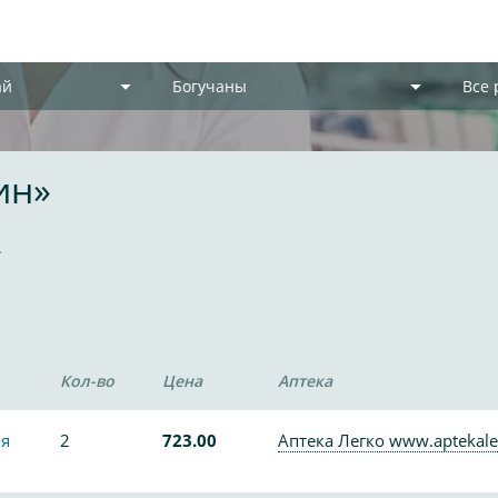
ай
Богучаны
Все
ин»
2
Кол-во
Цена
Аптека
ия
2
723.00
Аптека Легко www.aptekale