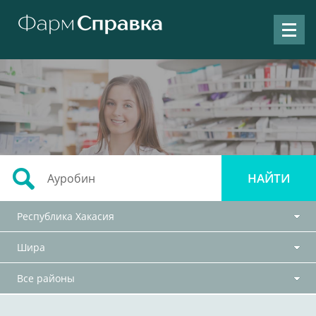
Республика Хакасия
Шира
Все районы