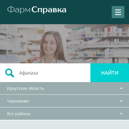
Иркутская область
Черемхово
Все районы