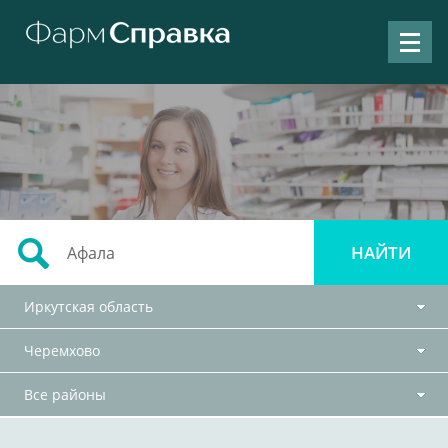
Иркутская область
Черемхово
Все районы