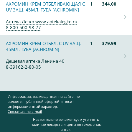
АХРОМИН КРЕМ ОТБЕЛИВАЮЩАЯ С
1
344.00
UV ЗАЩ. 45МЛ. ТУБА [ACHROMIN]
Аптека Легко www.aptekalegko.ru
8-800-500-98-77
АХРОМИН КРЕМ ОТБЕЛ. С UV ЗАЩ.
1
379.99
45МЛ. ТУБА [ACHROMIN]
Дешевая аптека Ленина 40
8-39162-2-80-05
Информация, размещенная на сайте, не
является публичной офертой и носит
информационный характер.
Связаться по e-mail
Настоятельно рекомендуем уточнять
наличие лекарств и цены по телефонам
аптек.