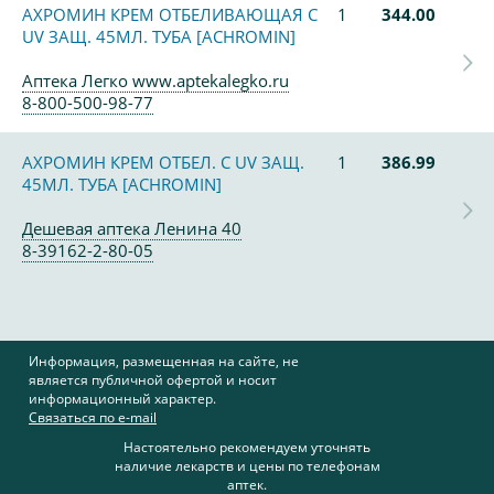
АХРОМИН КРЕМ ОТБЕЛИВАЮЩАЯ С
1
344.00
UV ЗАЩ. 45МЛ. ТУБА [ACHROMIN]
Аптека Легко www.aptekalegko.ru
8-800-500-98-77
АХРОМИН КРЕМ ОТБЕЛ. С UV ЗАЩ.
1
386.99
45МЛ. ТУБА [ACHROMIN]
Дешевая аптека Ленина 40
8-39162-2-80-05
Информация, размещенная на сайте, не
является публичной офертой и носит
информационный характер.
Связаться по e-mail
Настоятельно рекомендуем уточнять
наличие лекарств и цены по телефонам
аптек.